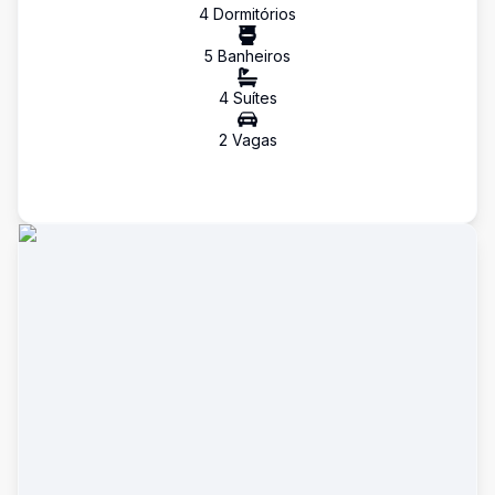
4
Dormitório
s
5
Banheiro
s
4
Suíte
s
2
Vaga
s