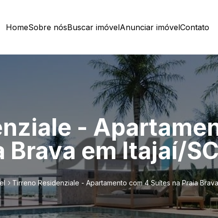
Home
Sobre nós
Buscar imóvel
Anunciar imóvel
Contato
enziale - Apartame
a Brava em Itajaí/S
el
Tirreno Residenziale - Apartamento com 4 Suítes na Praia Brava