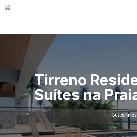
Tirreno Resid
Suítes na Prai
Buscar imóv