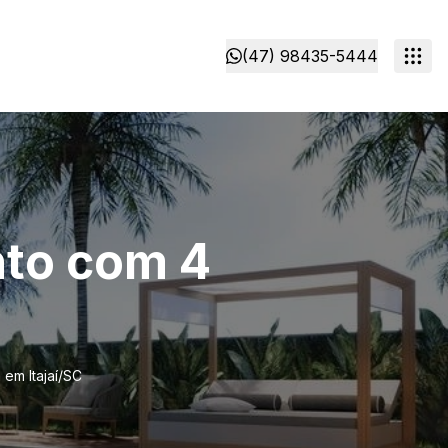
(47) 98435-5444
nto com 4
C
 em Itajaí/SC