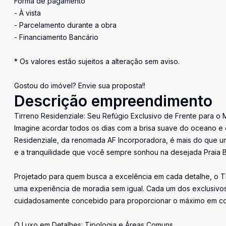
Forma de pagamento
- À vista
- Parcelamento durante a obra
- Financiamento Bancário
* Os valores estão sujeitos a alteração sem aviso.
Gostou do imóvel? Envie sua proposta!!
Descrição empreendimento
Tirreno Residenziale: Seu Refúgio Exclusivo de Frente para o Ma
Imagine acordar todos os dias com a brisa suave do oceano e o
Residenziale, da renomada AF Incorporadora, é mais do que um 
e a tranquilidade que você sempre sonhou na desejada Praia Br
Projetado para quem busca a excelência em cada detalhe, o T
uma experiência de moradia sem igual. Cada um dos exclusivos
cuidadosamente concebido para proporcionar o máximo em con
O Luxo em Detalhes: Tipologia e Áreas Comuns