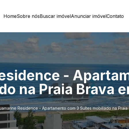
Home
Sobre nós
Buscar imóvel
Anunciar imóvel
Contato
esidence - Aparta
do na Praia Brava em
amarine Residence - Apartamento com 3 Suítes mobiliado na Praia B