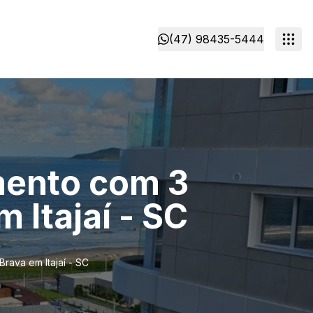
(47) 98435-5444
mento com 3
 Itajaí - SC
rava em Itajaí - SC