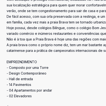
sua localização estratégica para quem quer morar confortavelm
verão, onde se tem congestionamento para sair de casa e para 
De fácil acesso, com sua orla preservada com a restinga, e u
em família, cada vez mais a praia Brava tem se tornado urbaniz
Hoje possui, desde colégios Bilíngue, como o colégio Bom Jesu
variado comércio e inúmeros restaurantes e conveniências qu
Não é à toa que a Praia Brava é hoje uma das regiões com maior
A praia brava como o próprio nome diz, tem um mar bastante agi
catarinense para a prática de campeonatos internacionais de sur
EMPREENDIMENTO
- Composto por uma Torre
- Design Contemporâneo
- Hall de entrada
- 14 Pavimentos
- 04 Apartamentos por andar
- 02 Elevadores