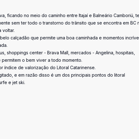
ava, ficando no meio do caminho entre Itajaí e Balneário Camboriú, t
ente sem ter todo o transtorno do trânsito que se encontra em BC 
voltar.
m belo calçadão que permite uma boa caminhada e momentos incríve
ada.
s, shoppings center - Brava Mall, mercados - Angelina, hospitais,
e permitem o bem viver a todo momento.
 índice de valorização do Litoral Catarinense.
tado, e em razão disso é um dos principais pontos do litoral
fe e jet ski.