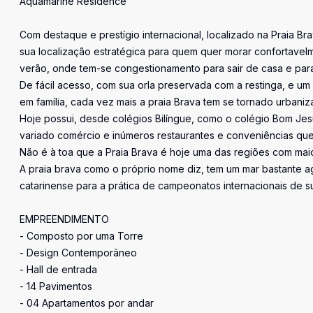
Aquamarine Residence
Com destaque e prestígio internacional, localizado na Praia Br
sua localização estratégica para quem quer morar confortavelm
verão, onde tem-se congestionamento para sair de casa e para 
De fácil acesso, com sua orla preservada com a restinga, e u
em família, cada vez mais a praia Brava tem se tornado urbaniz
Hoje possui, desde colégios Bilíngue, como o colégio Bom Jesu
variado comércio e inúmeros restaurantes e conveniências qu
Não é à toa que a Praia Brava é hoje uma das regiões com maior
A praia brava como o próprio nome diz, tem um mar bastante agi
catarinense para a prática de campeonatos internacionais de sur
EMPREENDIMENTO
- Composto por uma Torre
- Design Contemporâneo
- Hall de entrada
- 14 Pavimentos
- 04 Apartamentos por andar