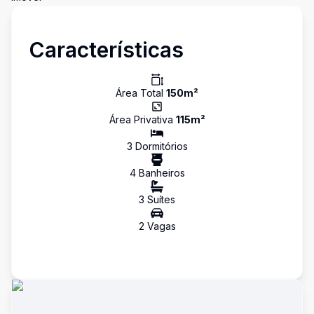
Características
Área Total
150
m²
Área Privativa
115
m²
3
Dormitório
s
4
Banheiro
s
3
Suíte
s
2
Vaga
s