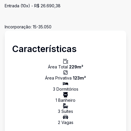
Entrada (10x) - R$ 26.690,38
Incorporação: 15-35.050
Características
Área Total
229
m²
Área Privativa
123
m²
3
Dormitório
s
1
Banheiro
3
Suíte
s
2
Vaga
s