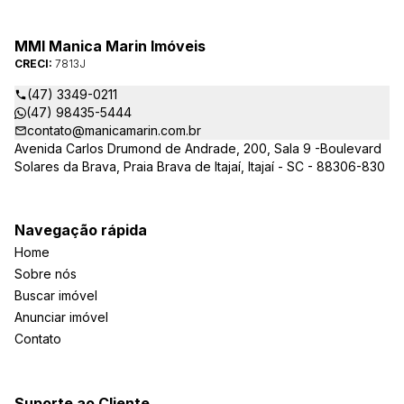
integridade e realização dos sonhos de nossa seleta clientela.
Sua jornada imobiliária merece o melhor – conte com quem
entende e valoriza seu investimento.
MMI Manica Marin Imóveis
CRECI:
7813J
(47) 3349-0211
(47) 98435-5444
contato@manicamarin.com.br
Avenida Carlos Drumond de Andrade, 200, Sala 9 -Boulevard
Solares da Brava, Praia Brava de Itajaí, Itajaí - SC - 88306-830
Navegação rápida
Home
Sobre nós
Buscar imóvel
Anunciar imóvel
Contato
Suporte ao Cliente