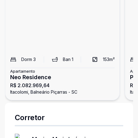
Dorm
3
Ban
1
153
m²
Apartamento
Apa
Neo Residence
Pi
R$ 2.082.969,64
R$ 
Itacolomi, Balneário Piçarras - SC
Itac
Corretor