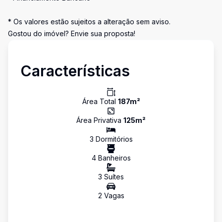
* Os valores estão sujeitos a alteração sem aviso.
Gostou do imóvel? Envie sua proposta!
Características
Área Total
187
m²
Área Privativa
125
m²
3
Dormitório
s
4
Banheiro
s
3
Suíte
s
2
Vaga
s