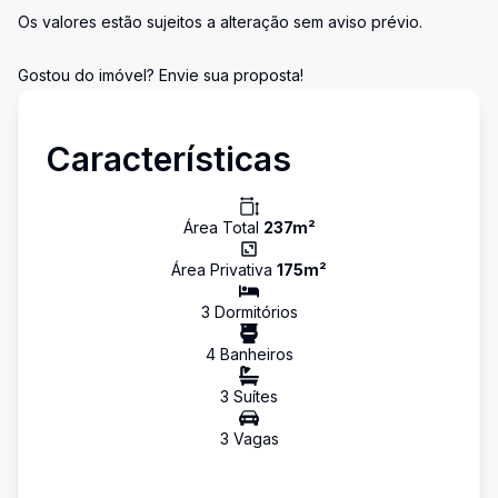
Os valores estão sujeitos a alteração sem aviso prévio.
Gostou do imóvel? Envie sua proposta!
Características
Área Total
237
m²
Área Privativa
175
m²
3
Dormitório
s
4
Banheiro
s
3
Suíte
s
3
Vaga
s