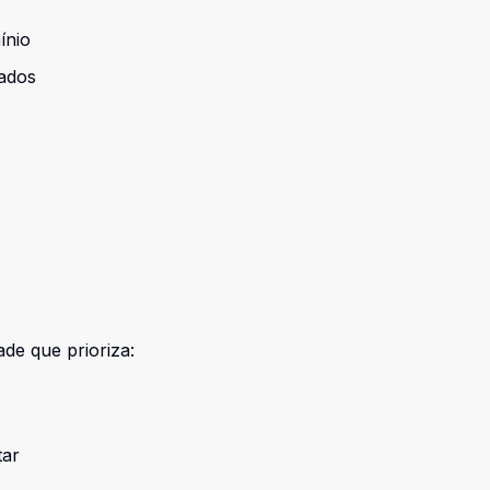
ínio
zados
de que prioriza:
tar