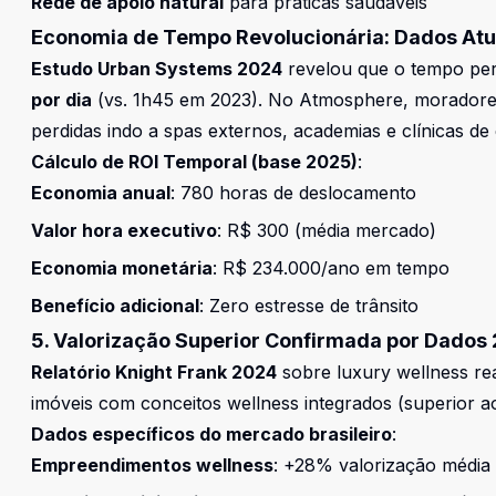
Rede de apoio natural
para práticas saudáveis
Economia de Tempo Revolucionária: Dados Atu
Estudo Urban Systems 2024
revelou que o tempo pe
por dia
(vs. 1h45 em 2023). No Atmosphere, morador
perdidas indo a spas externos, academias e clínicas de e
Cálculo de ROI Temporal (base 2025)
:
Economia anual
: 780 horas de deslocamento
Valor hora executivo
: R$ 300 (média mercado)
Economia monetária
: R$ 234.000/ano em tempo
Benefício adicional
: Zero estresse de trânsito
5. Valorização Superior Confirmada por Dados
Relatório Knight Frank 2024
sobre luxury wellness re
imóveis com conceitos wellness integrados (superior a
Dados específicos do mercado brasileiro
:
Empreendimentos wellness
: +28% valorização média