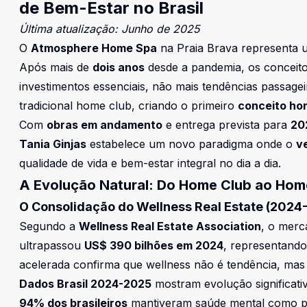
de Bem-Estar no Brasil
Última atualização: Junho de 2025
O
Atmosphere Home Spa
na Praia Brava representa
Após mais de
dois anos
desde a pandemia, os conceit
investimentos essenciais
, não mais tendências passagei
tradicional home club, criando o primeiro
conceito ho
Com
obras em andamento
e entrega prevista para
20
Tania Ginjas
estabelece um novo paradigma onde o
v
qualidade de vida e bem-estar integral
no dia a dia.
A Evolução Natural: Do Home Club ao Hom
O Consolidação do Wellness Real Estate (2024
Segundo a
Wellness Real Estate Association
, o merc
ultrapassou
US$ 390 bilhões em 2024
, representand
acelerada confirma que wellness não é tendência, mas
Dados Brasil 2024-2025
mostram evolução significativ
94% dos brasileiros
mantiveram saúde mental como pr