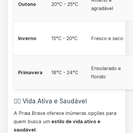
Ameno e
Outono
20°C - 25°C
agradável
Inverno
15°C - 20°C
Fresco e seco
Ensolarado e
Primavera
18°C - 24°C
florido
🏃‍♀️ Vida Ativa e Saudável
A Praia Brava oferece inúmeras opções para
quem busca um
estilo de vida ativo e
saudável
: