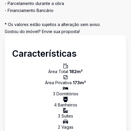
- Parcelamento durante a obra
- Financiamento Bancário
* Os valores estão sujeitos a alteração sem aviso.
Gostou do imóvel? Envie sua proposta!
Características
Área Total
182
m²
Área Privativa
173
m²
3
Dormitório
s
4
Banheiro
s
3
Suíte
s
2
Vaga
s