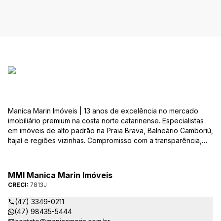
Manica Marin Imóveis | 13 anos de excelência no mercado
imobiliário premium na costa norte catarinense. Especialistas
em imóveis de alto padrão na Praia Brava, Balneário Camboriú,
Itajaí e regiões vizinhas. Compromisso com a transparência,
integridade e realização dos sonhos de nossa seleta clientela.
Sua jornada imobiliária merece o melhor – conte com quem
entende e valoriza seu investimento.
MMI Manica Marin Imóveis
CRECI:
7813J
(47) 3349-0211
(47) 98435-5444