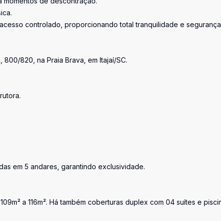
a momentos de descontração.
ica.
acesso controlado, proporcionando total tranquilidade e segurança
 800/820, na Praia Brava, em Itajaí/SC.
utora.
ídas em 5 andares, garantindo exclusividade.
 109m² a 116m². Há também coberturas duplex com 04 suítes e pisci