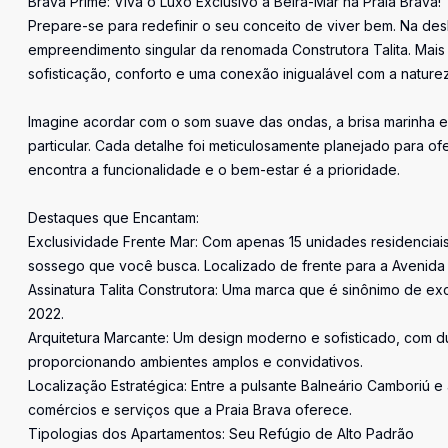
Brava Prime: Viva o Luxo Exclusivo à Beira-Mar na Praia Brava!
Prepare-se para redefinir o seu conceito de viver bem. Na desl
empreendimento singular da renomada Construtora Talita. Mais 
sofisticação, conforto e uma conexão inigualável com a naturez
Imagine acordar com o som suave das ondas, a brisa marinha 
particular. Cada detalhe foi meticulosamente planejado para 
encontra a funcionalidade e o bem-estar é a prioridade.
Destaques que Encantam:
Exclusividade Frente Mar: Com apenas 15 unidades residenciais
sossego que você busca. Localizado de frente para a Avenida 
Assinatura Talita Construtora: Uma marca que é sinônimo de 
2022.
Arquitetura Marcante: Um design moderno e sofisticado, com du
proporcionando ambientes amplos e convidativos.
Localização Estratégica: Entre a pulsante Balneário Camboriú e 
comércios e serviços que a Praia Brava oferece.
Tipologias dos Apartamentos: Seu Refúgio de Alto Padrão