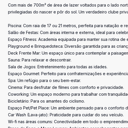
Com mais de 700m² de área de lazer voltados para o lado norte
privilegiadas do nascer e pôr do sol. Um verdadeiro clube privat
Piscina: Com raia de 17 ou 21 metros, perfeita para natação e r
Salão de Festas: Com áreas interna e externa, ideal para cele
Espaço Fitness: Academia equipada para manter sua rotina de e
Playground e Brinquedoteca: Diversão garantida para as crianç
Deck Frente Mar: Um espaço único para contemplar a paisagem 
Sauna: Para relaxar e descontrair.
Sala de Jogos: Entretenimento para todas as idades.
Espaço Gourmet: Perfeito para confraternizações e experiências
Spa: Um refúgio para o seu bem-estar.
Cinema: Para desfrutar de filmes com conforto e privacidade.
Coworking: Um espaço moderno para trabalhar com tranquilida
Bicicletário: Para os amantes do ciclismo.
Espaço Pet/Pet Place: Um ambiente pensado para o conforto d
Car Wash (Lava-jato): Praticidade para cuidar do seu veículo.
Wi-fi nas áreas comuns: Conectividade em todo o empreendim