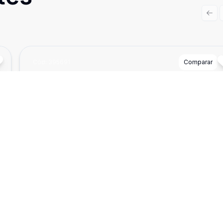
Prev
Cód:
395691
Comparar