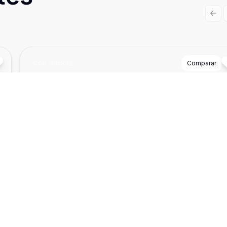
Prev
Cód:
395832
Comparar