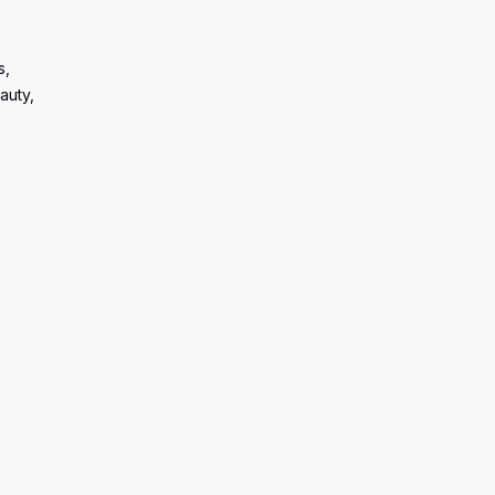
s,
auty,