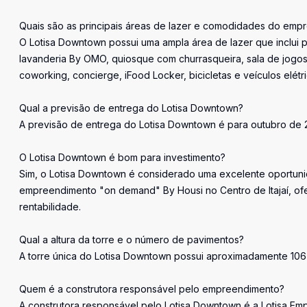
Quais são as principais áreas de lazer e comodidades do emp
O Lotisa Downtown possui uma ampla área de lazer que inclui pi
lavanderia By OMO, quiosque com churrasqueira, sala de jogos,
coworking, concierge, iFood Locker, bicicletas e veículos elétr
Qual a previsão de entrega do Lotisa Downtown?
A previsão de entrega do Lotisa Downtown é para outubro de 
O Lotisa Downtown é bom para investimento?
Sim, o Lotisa Downtown é considerado uma excelente oportunid
empreendimento "on demand" By Housi no Centro de Itajaí, ofe
rentabilidade.
Qual a altura da torre e o número de pavimentos?
A torre única do Lotisa Downtown possui aproximadamente 106 
Quem é a construtora responsável pelo empreendimento?
A construtora responsável pelo Lotisa Downtown é a Lotisa Em