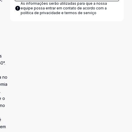
As informações serão utilizadas para que a nossa
equipe possa entrar em contato de acordo com a
política de privacidade e termos de serviço
s
0°.
a no
emia
.
e o
 no
é
uem