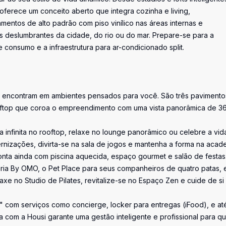
erece um conceito aberto que integra cozinha e living,
entos de alto padrão com piso vinílico nas áreas internas e
s deslumbrantes da cidade, do rio ou do mar. Prepare-se para a
consumo e a infraestrutura para ar-condicionado split.
se encontram em ambientes pensados para você. São três pavimento
ooftop que coroa o empreendimento com uma vista panorâmica de 36
infinita no rooftop, relaxe no lounge panorâmico ou celebre a vid
rnizações, divirta-se na sala de jogos e mantenha a forma na acad
nta ainda com piscina aquecida, espaço gourmet e salão de festas
eria By OMO, o Pet Place para seus companheiros de quatro patas, 
xe no Studio de Pilates, revitalize-se no Espaço Zen e cuide de si
" com serviços como concierge, locker para entregas (iFood), e at
ia com a Housi garante uma gestão inteligente e profissional para q