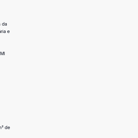
s da
ria e
MMI
m² de