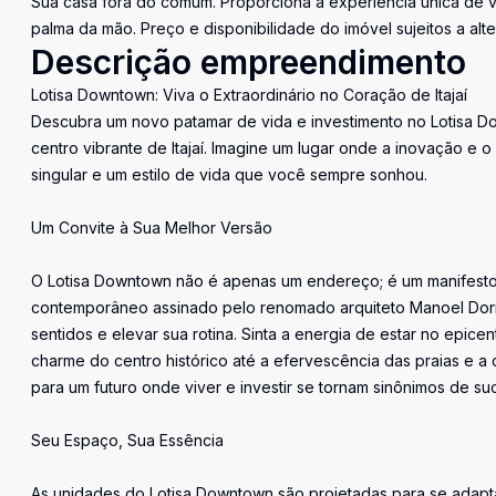
Sua casa fora do comum. Proporciona a experiência única de vi
palma da mão. Preço e disponibilidade do imóvel sujeitos a alt
Descrição empreendimento
Lotisa Downtown: Viva o Extraordinário no Coração de Itajaí
Descubra um novo patamar de vida e investimento no Lotisa D
centro vibrante de Itajaí. Imagine um lugar onde a inovação e
singular e um estilo de vida que você sempre sonhou.
Um Convite à Sua Melhor Versão
O Lotisa Downtown não é apenas um endereço; é um manifesto
contemporâneo assinado pelo renomado arquiteto Manoel Doria
sentidos e elevar sua rotina. Sinta a energia de estar no epice
charme do centro histórico até a efervescência das praias e 
para um futuro onde viver e investir se tornam sinônimos de s
Seu Espaço, Sua Essência
As unidades do Lotisa Downtown são projetadas para se adaptar 