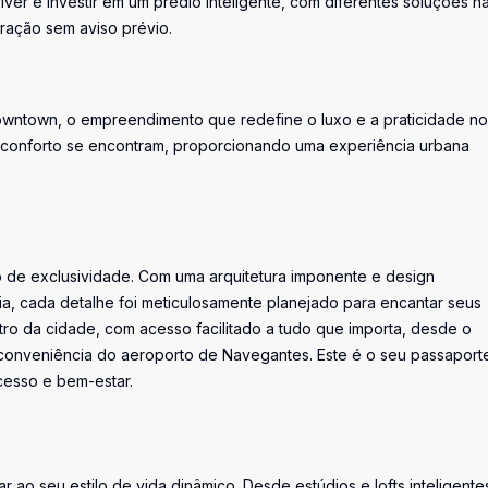
ver e investir em um prédio inteligente, com diferentes soluções n
eração sem aviso prévio.
owntown, o empreendimento que redefine o luxo e a praticidade no
 o conforto se encontram, proporcionando uma experiência urbana
 de exclusividade. Com uma arquitetura imponente e design
, cada detalhe foi meticulosamente planejado para encantar seus
ntro da cidade, com acesso facilitado a tudo que importa, desde o
a conveniência do aeroporto de Navegantes. Este é o seu passaport
ucesso e bem-estar.
ao seu estilo de vida dinâmico. Desde estúdios e lofts inteligente