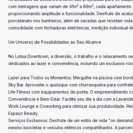
com metragens que variam de 41m² a 89m², cada apartamento of
proporcionando amplitude e funcionalidade. Desfrute de acabam
porcelanato nos banheiros, além de sacadas que revelam vista
comodidade com fechaduras eletrônicas, medição individual de 
Um Universo de Possibilidades ao Seu Alcance
No Lotisa Downtown, a diversão, o trabalho e o relaxamento 
dedicados ao lazer e conveniência, incluindo um exclusivo r
Lazer para Todos os Momentos: Mergulhe na piscina com borda 
Sky Bar. Aproveite o quiósque com churrasqueira para confrate
Life Fitness com equipamentos de ponta. O empreendimento co
Conveniência e Bem-Estar: Facilite seu dia a dia com a Lavand
Work Lounge e Coworking para otimizar sua produtividade. Rela
Espaço Beauty.
Serviços Exclusivos: Desfrute de um estilo de vida "on demand
mesmo bicicletas e veículos elétricos compartilhados. A parcer