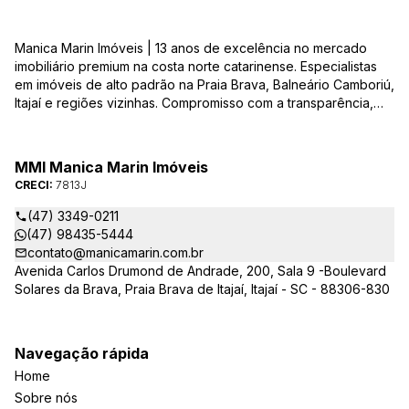
Manica Marin Imóveis | 13 anos de excelência no mercado
imobiliário premium na costa norte catarinense. Especialistas
em imóveis de alto padrão na Praia Brava, Balneário Camboriú,
Itajaí e regiões vizinhas. Compromisso com a transparência,
integridade e realização dos sonhos de nossa seleta clientela.
Sua jornada imobiliária merece o melhor – conte com quem
entende e valoriza seu investimento.
MMI Manica Marin Imóveis
CRECI:
7813J
(47) 3349-0211
(47) 98435-5444
contato@manicamarin.com.br
Avenida Carlos Drumond de Andrade, 200, Sala 9 -Boulevard
Solares da Brava, Praia Brava de Itajaí, Itajaí - SC - 88306-830
Navegação rápida
Home
Sobre nós