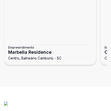
Empreendimento
Emp
Marbella Residence
Co
Centro, Balneário Camboriú - SC
Cen