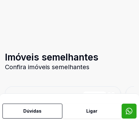
Imóveis semelhantes
Confira imóveis semelhantes
Cód:
3500
Comparar
Có
Dúvidas
Ligar