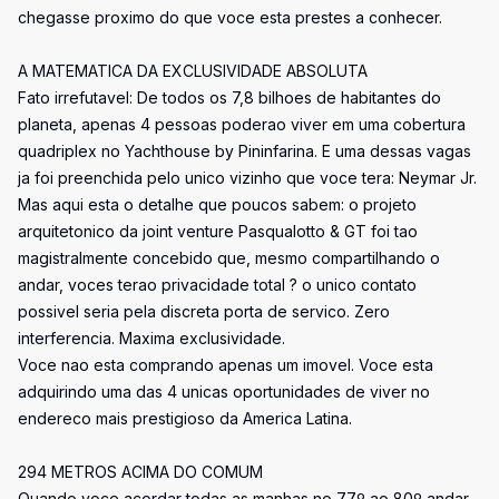
chegasse proximo do que voce esta prestes a conhecer.
A MATEMATICA DA EXCLUSIVIDADE ABSOLUTA
Fato irrefutavel: De todos os 7,8 bilhoes de habitantes do
planeta, apenas 4 pessoas poderao viver em uma cobertura
quadriplex no Yachthouse by Pininfarina. E uma dessas vagas
ja foi preenchida pelo unico vizinho que voce tera: Neymar Jr.
Mas aqui esta o detalhe que poucos sabem: o projeto
arquitetonico da joint venture Pasqualotto & GT foi tao
magistralmente concebido que, mesmo compartilhando o
andar, voces terao privacidade total ? o unico contato
possivel seria pela discreta porta de servico. Zero
interferencia. Maxima exclusividade.
Voce nao esta comprando apenas um imovel. Voce esta
adquirindo uma das 4 unicas oportunidades de viver no
endereco mais prestigioso da America Latina.
294 METROS ACIMA DO COMUM
Quando voce acordar todas as manhas no 77º ao 80º andar