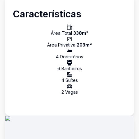
Características
Área Total
338
m²
Área Privativa
203
m²
4
Dormitório
s
6
Banheiro
s
4
Suíte
s
2
Vaga
s