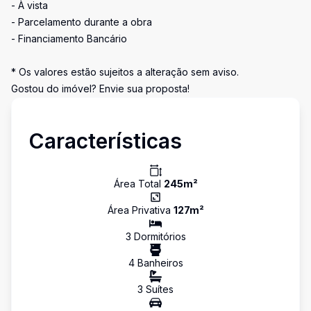
- À vista
- Parcelamento durante a obra
- Financiamento Bancário
* Os valores estão sujeitos a alteração sem aviso.
Gostou do imóvel? Envie sua proposta!
Características
Área Total
245
m²
Área Privativa
127
m²
3
Dormitório
s
4
Banheiro
s
3
Suíte
s