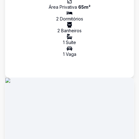
Área Privativa
65
m²
2
Dormitório
s
2
Banheiro
s
1
Suíte
1
Vaga