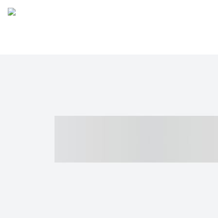
----- ----- -- -
- ------