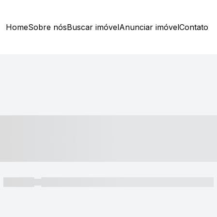
Home
Sobre nós
Buscar imóvel
Anunciar imóvel
Contato
----- ---- ---- -- ----
----- -----
----- ----- -- ------ ---- ---- -- ----- ----- ----- --- ------