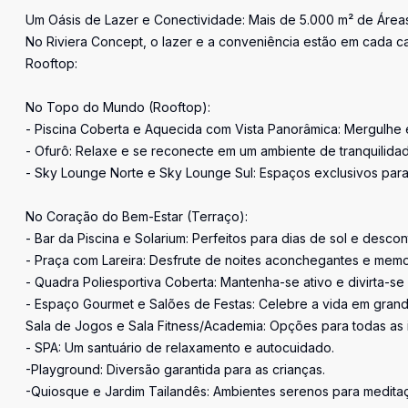
Um Oásis de Lazer e Conectividade: Mais de 5.000 m² de Áre
No Riviera Concept, o lazer e a conveniência estão em cada ca
Rooftop:
No Topo do Mundo (Rooftop):
- Piscina Coberta e Aquecida com Vista Panorâmica: Mergulhe e
- Ofurô: Relaxe e se reconecte em um ambiente de tranquilida
- Sky Lounge Norte e Sky Lounge Sul: Espaços exclusivos para
No Coração do Bem-Estar (Terraço):
- Bar da Piscina e Solarium: Perfeitos para dias de sol e descon
- Praça com Lareira: Desfrute de noites aconchegantes e memo
- Quadra Poliesportiva Coberta: Mantenha-se ativo e divirta-se
- Espaço Gourmet e Salões de Festas: Celebre a vida em grande
Sala de Jogos e Sala Fitness/Academia: Opções para todas as 
- SPA: Um santuário de relaxamento e autocuidado.
-Playground: Diversão garantida para as crianças.
-Quiosque e Jardim Tailandês: Ambientes serenos para meditaç