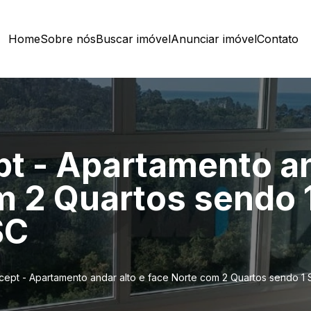
Home
Sobre nós
Buscar imóvel
Anunciar imóvel
Contato
pt - Apartamento an
 2 Quartos sendo 1 
SC
cept - Apartamento andar alto e face Norte com 2 Quartos sendo 1 Suí