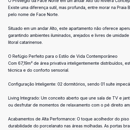
O Privilégio da Face Norte em um andar Alto do Riviera Concep
Existe uma diferença sutil, mas profunda, entre morar na Praia
pelo nome de Face Norte.
Situado em um andar Alto, este apartamento não oferece apenas 
garantindo ambientes iluminados, arejados e livres de umidade
litoral catarinense.
O Refúgio Perfeito para o Estilo de Vida Contemporâneo
Com 67,19m² de área privativa inteligentemente distribuídos, e
técnica e do conforto sensorial.
Configuração Inteligente: 02 dormitórios, sendo 01 suíte impe
Living Integrado: Um conceito aberto que une sala de TV e jan
ou desfrutar de momentos de relaxamento com o pé direito amp
Acabamentos de Alta Performance: O toque acolhedor do piso l
durabilidade do porcelanato nas áreas molhadas. As portas bra