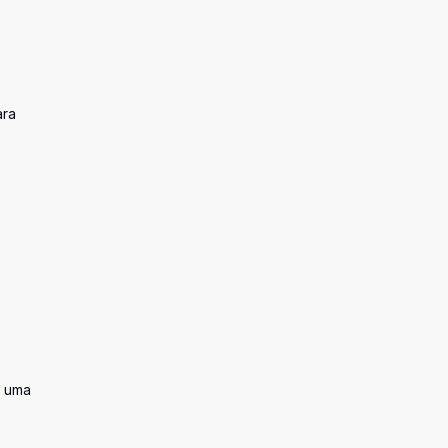
ara
, uma