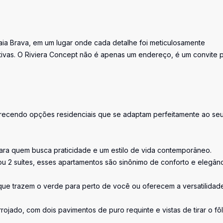
raia Brava, em um lugar onde cada detalhe foi meticulosamente
tivas. O Riviera Concept não é apenas um endereço, é um convite 
erecendo opções residenciais que se adaptam perfeitamente ao se
 para quem busca praticidade e um estilo de vida contemporâneo.
 ou 2 suítes, esses apartamentos são sinônimo de conforto e elegânc
ue trazem o verde para perto de você ou oferecem a versatilidad
ojado, com dois pavimentos de puro requinte e vistas de tirar o fô