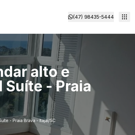
(47) 98435-5444
dar alto e
Suíte - Praia
te - Praia Brava - Itajaí/SC