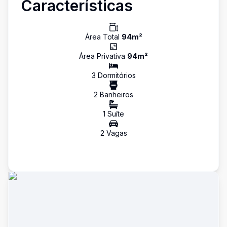
Características
Área Total
94
m²
Área Privativa
94
m²
3
Dormitório
s
2
Banheiro
s
1
Suíte
2
Vaga
s