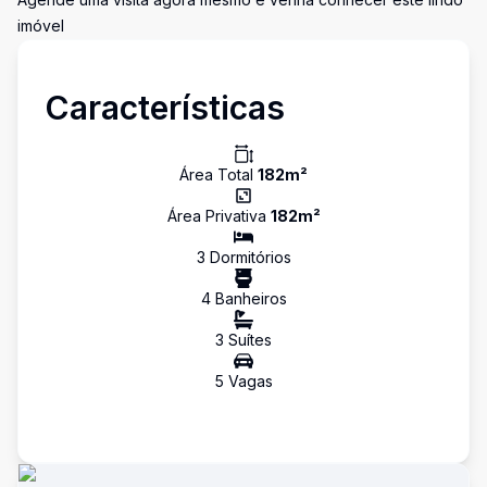
imóvel
Características
Área Total
182
m²
Área Privativa
182
m²
3
Dormitório
s
4
Banheiro
s
3
Suíte
s
5
Vaga
s