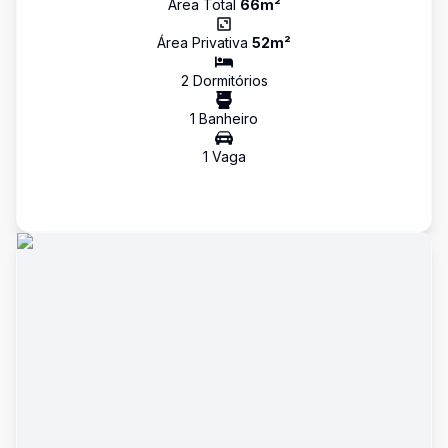
Área Total
66
m²
Área Privativa
52
m²
2
Dormitório
s
1
Banheiro
1
Vaga