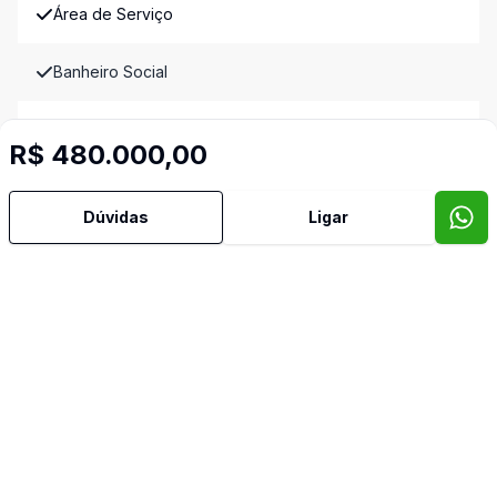
Área de Serviço
Banheiro Social
Churrasqueira
R$ 480.000,00
Copa Cozinha
Dúvidas
Ligar
Cozinha Americana
Cozinha Planejada
Dormitório com Armários
Sacada
Sacada com Churrasqueira