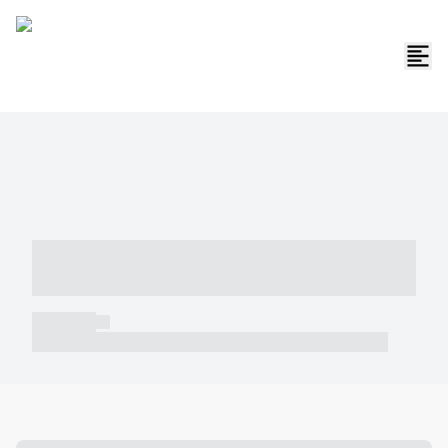
----- ----- -- ------ ---- ---- -- ----- -----
----- --- ------
----- -----
----- ----- -- ------ ---- ---- -- ----- ----- ----- --- ------