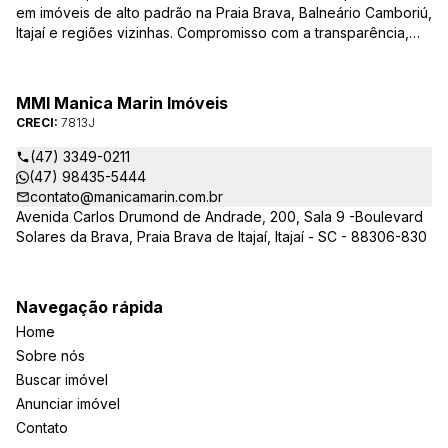
em imóveis de alto padrão na Praia Brava, Balneário Camboriú,
Itajaí e regiões vizinhas. Compromisso com a transparência,
integridade e realização dos sonhos de nossa seleta clientela.
Sua jornada imobiliária merece o melhor – conte com quem
entende e valoriza seu investimento.
MMI Manica Marin Imóveis
CRECI:
7813J
(47) 3349-0211
(47) 98435-5444
contato@manicamarin.com.br
Avenida Carlos Drumond de Andrade, 200, Sala 9 -Boulevard
Solares da Brava, Praia Brava de Itajaí, Itajaí - SC - 88306-830
Navegação rápida
Home
Sobre nós
Buscar imóvel
Anunciar imóvel
Contato