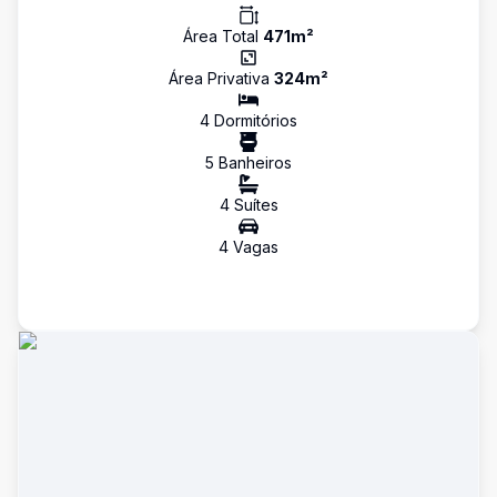
Área Total
471
m²
Área Privativa
324
m²
4
Dormitório
s
5
Banheiro
s
4
Suíte
s
4
Vaga
s