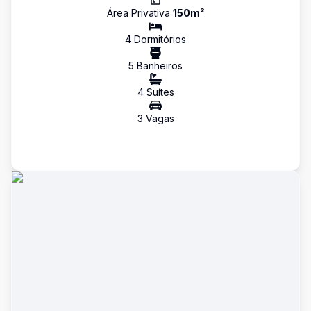
Área Privativa
150
m²
4
Dormitório
s
5
Banheiro
s
4
Suíte
s
3
Vaga
s