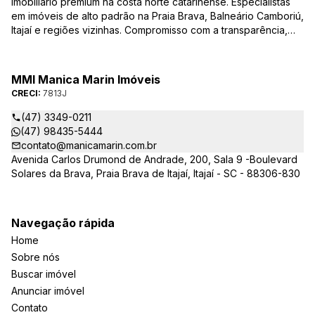
imobiliário premium na costa norte catarinense. Especialistas
em imóveis de alto padrão na Praia Brava, Balneário Camboriú,
Itajaí e regiões vizinhas. Compromisso com a transparência,
integridade e realização dos sonhos de nossa seleta clientela.
Sua jornada imobiliária merece o melhor – conte com quem
entende e valoriza seu investimento.
MMI Manica Marin Imóveis
CRECI:
7813J
(47) 3349-0211
(47) 98435-5444
contato@manicamarin.com.br
Avenida Carlos Drumond de Andrade, 200, Sala 9 -Boulevard
Solares da Brava, Praia Brava de Itajaí, Itajaí - SC - 88306-830
Navegação rápida
Home
Sobre nós
Buscar imóvel
Anunciar imóvel
Contato