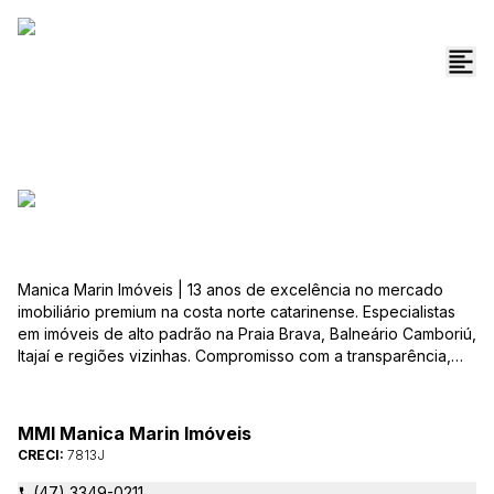
Manica Marin Imóveis | 13 anos de excelência no mercado
imobiliário premium na costa norte catarinense. Especialistas
em imóveis de alto padrão na Praia Brava, Balneário Camboriú,
Itajaí e regiões vizinhas. Compromisso com a transparência,
integridade e realização dos sonhos de nossa seleta clientela.
Sua jornada imobiliária merece o melhor – conte com quem
entende e valoriza seu investimento.
MMI Manica Marin Imóveis
CRECI:
7813J
(47) 3349-0211