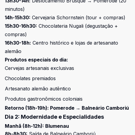
13h30-14h:
Deslocamento Brusque → Pomerode (20
minutos)
14h-15h30:
Cervejaria Schornstein (tour + compras)
15h30-16h30:
Chocolateria Nugali (degustação +
compras)
16h30-18h:
Centro histórico e lojas de artesanato
alemão
Produtos especiais do dia:
Cervejas artesanais exclusivas
Chocolates premiados
Artesanato alemão autêntico
Produtos gastronômicos coloniais
Retorno (18h-19h): Pomerode → Balneário Camboriú
Dia 2: Modernidade e Especialidades
Manhã (8h-12h): Blumenau
8h-8h30:
Saída de Balneário Camboriú