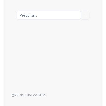
Mercados Imobiliários Emergentes: Nordeste e
Centro-Oeste - O Guia Definitivo para Investir
em 2025-2030
29 de julho de 2025