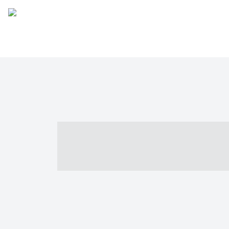
----- ----- -- -
- ------