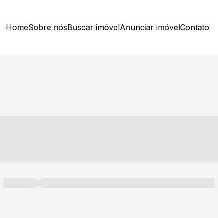
Home
Sobre nós
Buscar imóvel
Anunciar imóvel
Contato
----- ---- ---- -- ----
----- -----
----- ----- -- ------ ---- ---- -- ----- ----- ----- --- ------