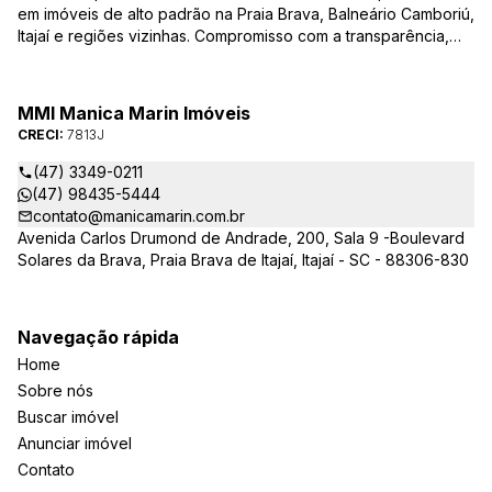
em imóveis de alto padrão na Praia Brava, Balneário Camboriú,
Itajaí e regiões vizinhas. Compromisso com a transparência,
integridade e realização dos sonhos de nossa seleta clientela.
Sua jornada imobiliária merece o melhor – conte com quem
entende e valoriza seu investimento.
MMI Manica Marin Imóveis
CRECI:
7813J
(47) 3349-0211
(47) 98435-5444
contato@manicamarin.com.br
Avenida Carlos Drumond de Andrade, 200, Sala 9 -Boulevard
Solares da Brava, Praia Brava de Itajaí, Itajaí - SC - 88306-830
Navegação rápida
Home
Sobre nós
Buscar imóvel
Anunciar imóvel
Contato