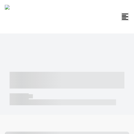
----- ----- -- ------ ---- ---- -- ----- -----
----- --- ------
----- -----
----- ----- -- ------ ---- ---- -- ----- ----- ----- --- ------