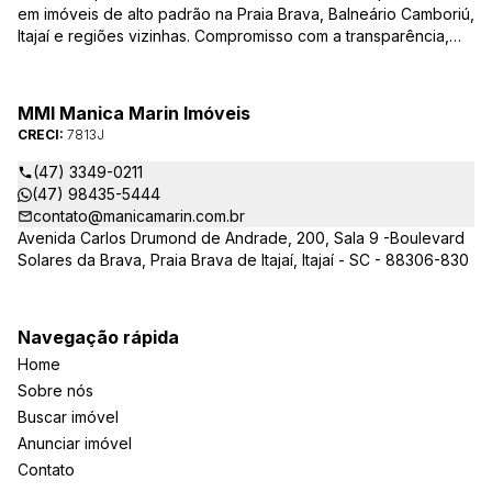
em imóveis de alto padrão na Praia Brava, Balneário Camboriú,
Itajaí e regiões vizinhas. Compromisso com a transparência,
integridade e realização dos sonhos de nossa seleta clientela.
Sua jornada imobiliária merece o melhor – conte com quem
entende e valoriza seu investimento.
MMI Manica Marin Imóveis
CRECI:
7813J
(47) 3349-0211
(47) 98435-5444
contato@manicamarin.com.br
Avenida Carlos Drumond de Andrade, 200, Sala 9 -Boulevard
Solares da Brava, Praia Brava de Itajaí, Itajaí - SC - 88306-830
Navegação rápida
Home
Sobre nós
Buscar imóvel
Anunciar imóvel
Contato