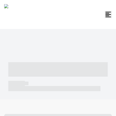
----- ----- -- ------ ---- ---- -- ----- -----
----- --- ------
----- -----
----- ----- -- ------ ---- ---- -- ----- ----- ----- --- ------