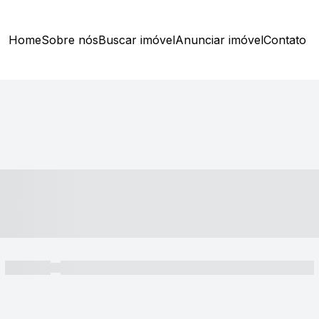
Home
Sobre nós
Buscar imóvel
Anunciar imóvel
Contato
----- ---- ---- -- ----
----- -----
----- ----- -- ------ ---- ---- -- ----- ----- ----- --- ------