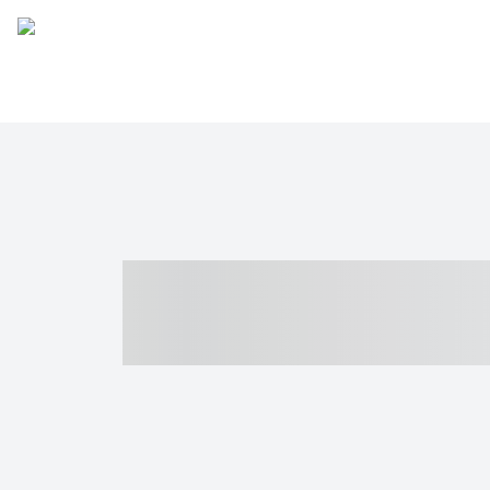
----- ----- -- -
- ------