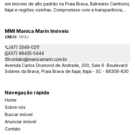
em imóveis de alto padrão na Praia Brava, Balneário Camboriú,
Itajaí e regiões vizinhas. Compromisso com a transparência,
integridade e realização dos sonhos de nossa seleta clientela.
Sua jornada imobiliária merece o melhor – conte com quem
entende e valoriza seu investimento.
MMI Manica Marin Imóveis
CRECI:
7813J
(47) 3349-0211
(47) 98435-5444
contato@manicamarin.com.br
Avenida Carlos Drumond de Andrade, 200, Sala 9 -Boulevard
Solares da Brava, Praia Brava de Itajaí, Itajaí - SC - 88306-830
Navegação rápida
Home
Sobre nós
Buscar imóvel
Anunciar imóvel
Contato