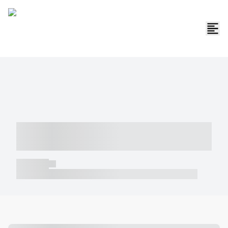
----- ----- -- ------ ---- ---- -- ----- -----
----- --- ------
----- -----
----- ----- -- ------ ---- ---- -- ----- ----- ----- --- ------