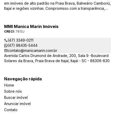
em imóveis de alto padrão na Praia Brava, Balneário Camboriú,
Itajaí e regiões vizinhas. Compromisso com a transparência,
integridade e realização dos sonhos de nossa seleta clientela.
Sua jornada imobiliária merece o melhor – conte com quem
entende e valoriza seu investimento.
MMI Manica Marin Imóveis
CRECI:
7813J
(47) 3349-0211
(47) 98435-5444
contato@manicamarin.com.br
Avenida Carlos Drumond de Andrade, 200, Sala 9 -Boulevard
Solares da Brava, Praia Brava de Itajaí, Itajaí - SC - 88306-830
Navegação rápida
Home
Sobre nós
Buscar imóvel
Anunciar imóvel
Contato