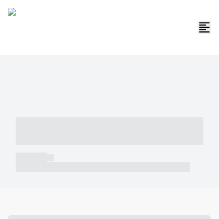
----- ----- -- ------ ---- ---- -- ----- -----
----- --- ------
----- -----
----- ----- -- ------ ---- ---- -- ----- ----- ----- --- ------