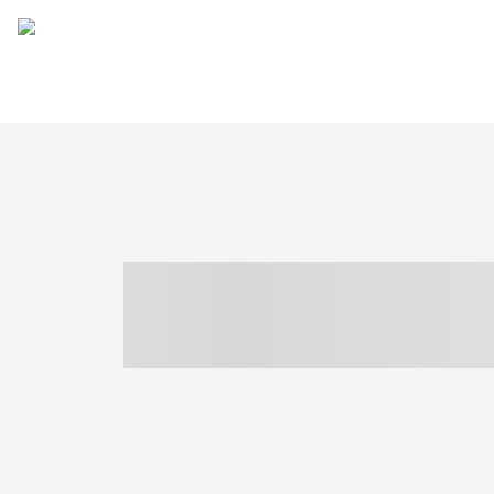
----- ----- -- -
- ------