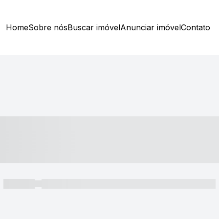
Home
Sobre nós
Buscar imóvel
Anunciar imóvel
Contato
----- ---- ---- -- ----
----- -----
----- ----- -- ------ ---- ---- -- ----- ----- ----- --- ------