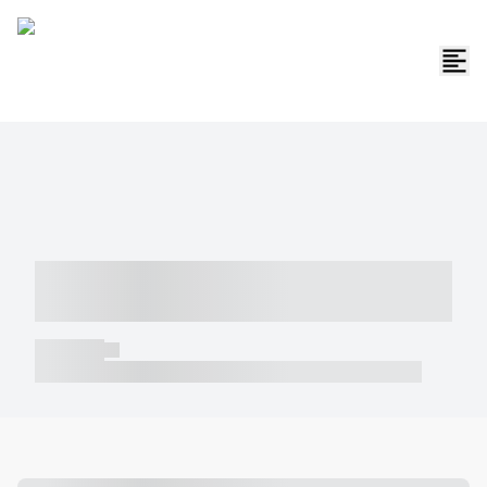
----- ----- -- ------ ---- ---- -- ----- -----
----- --- ------
----- -----
----- ----- -- ------ ---- ---- -- ----- ----- ----- --- ------