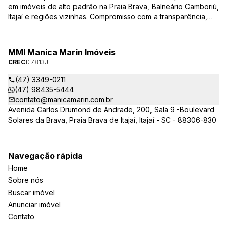
em imóveis de alto padrão na Praia Brava, Balneário Camboriú,
Itajaí e regiões vizinhas. Compromisso com a transparência,
integridade e realização dos sonhos de nossa seleta clientela.
Sua jornada imobiliária merece o melhor – conte com quem
entende e valoriza seu investimento.
MMI Manica Marin Imóveis
CRECI:
7813J
(47) 3349-0211
(47) 98435-5444
contato@manicamarin.com.br
Avenida Carlos Drumond de Andrade, 200, Sala 9 -Boulevard
Solares da Brava, Praia Brava de Itajaí, Itajaí - SC - 88306-830
Navegação rápida
Home
Sobre nós
Buscar imóvel
Anunciar imóvel
Contato