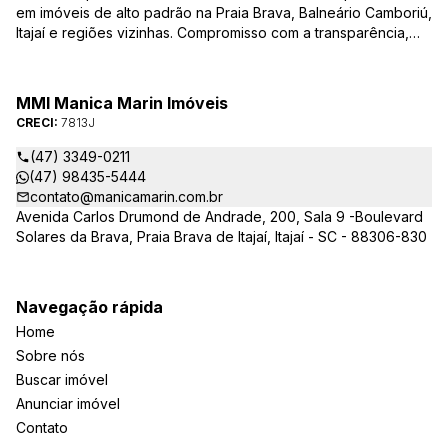
em imóveis de alto padrão na Praia Brava, Balneário Camboriú,
Itajaí e regiões vizinhas. Compromisso com a transparência,
integridade e realização dos sonhos de nossa seleta clientela.
Sua jornada imobiliária merece o melhor – conte com quem
entende e valoriza seu investimento.
MMI Manica Marin Imóveis
CRECI:
7813J
(47) 3349-0211
(47) 98435-5444
contato@manicamarin.com.br
Avenida Carlos Drumond de Andrade, 200, Sala 9 -Boulevard
Solares da Brava, Praia Brava de Itajaí, Itajaí - SC - 88306-830
Navegação rápida
Home
Sobre nós
Buscar imóvel
Anunciar imóvel
Contato