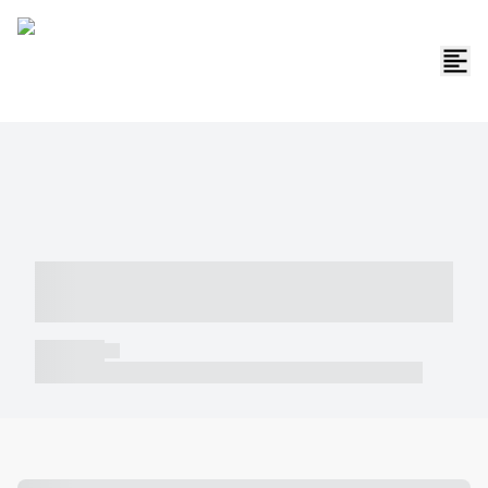
----- ----- -- ------ ---- ---- -- ----- -----
----- --- ------
----- -----
----- ----- -- ------ ---- ---- -- ----- ----- ----- --- ------