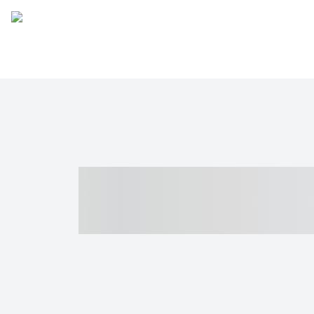
----- ----- -- -
- ------