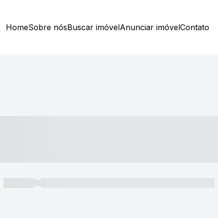
Home
Sobre nós
Buscar imóvel
Anunciar imóvel
Contato
----- ---- ---- -- ----
----- -----
----- ----- -- ------ ---- ---- -- ----- ----- ----- --- ------