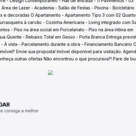
 - Design Contemporâneo - Hall de entrada - 11 Pavimentos - 03
rea de Lazer - Academia - Salão de Festas - Piscina - Bicicletário 
as e decoradas O Apartamento - Apartamento Tipo 3 com 02 Quarto
urrasqueira à carvão - Cozinha Americana - Living integrado com S
tos - Piso na área social em Porcelanato - Piso na área intima em
Água Quente - Rebaixo Total em Gesso - Porta Branca Entrega previs
 À vista - Parcelamento durante a obra - Financiamento Bancário 
 imóvel? Envie sua proposta! Imóvel disponível para visitação. Agen
onheça outras ofertas Não encontrou o que procurava?! Pare de bu
UGAR
 e consiga a melhor