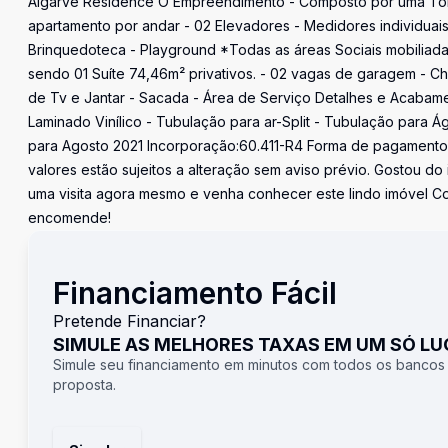
Algarve Residence O Empreendimento - Composto por uma Torre
apartamento por andar - 02 Elevadores - Medidores individuais Á
Brinquedoteca - Playground *Todas as áreas Sociais mobiliad
sendo 01 Suíte 74,46m² privativos. - 02 vagas de garagem - Ch
de Tv e Jantar - Sacada - Área de Serviço Detalhes e Acabamen
Laminado Vinílico - Tubulação para ar-Split - Tubulação para 
para Agosto 2021 Incorporação:60.411-R4 Forma de pagamento -
valores estão sujeitos a alteração sem aviso prévio. Gostou do
uma visita agora mesmo e venha conhecer este lindo imóvel C
encomende!
Financiamento Fácil
Pretende Financiar?
SIMULE AS MELHORES TAXAS EM UM SÓ L
Simule seu financiamento em minutos com todos os bancos
proposta.