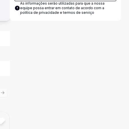
As informações serão utilizadas para que a nossa
equipe possa entrar em contato de acordo com a
política de privacidade e termos de serviço
ious slide
Next slide
Cód:
1765
Comparar