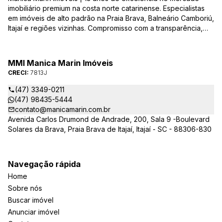
imobiliário premium na costa norte catarinense. Especialistas
em imóveis de alto padrão na Praia Brava, Balneário Camboriú,
Itajaí e regiões vizinhas. Compromisso com a transparência,
integridade e realização dos sonhos de nossa seleta clientela.
Sua jornada imobiliária merece o melhor – conte com quem
entende e valoriza seu investimento.
MMI Manica Marin Imóveis
CRECI:
7813J
(47) 3349-0211
(47) 98435-5444
contato@manicamarin.com.br
Avenida Carlos Drumond de Andrade, 200, Sala 9 -Boulevard
Solares da Brava, Praia Brava de Itajaí, Itajaí - SC - 88306-830
Navegação rápida
Home
Sobre nós
Buscar imóvel
Anunciar imóvel