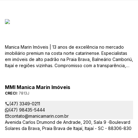
Manica Marin Imóveis | 13 anos de excelência no mercado
imobiliário premium na costa norte catarinense. Especialistas
em imóveis de alto padrão na Praia Brava, Balneário Camboriú,
Itajaí e regiões vizinhas. Compromisso com a transparência,
integridade e realização dos sonhos de nossa seleta clientela.
Sua jornada imobiliária merece o melhor – conte com quem
entende e valoriza seu investimento.
MMI Manica Marin Imóveis
CRECI:
7813J
(47) 3349-0211
(47) 98435-5444
contato@manicamarin.com.br
Avenida Carlos Drumond de Andrade, 200, Sala 9 -Boulevard
Solares da Brava, Praia Brava de Itajaí, Itajaí - SC - 88306-830