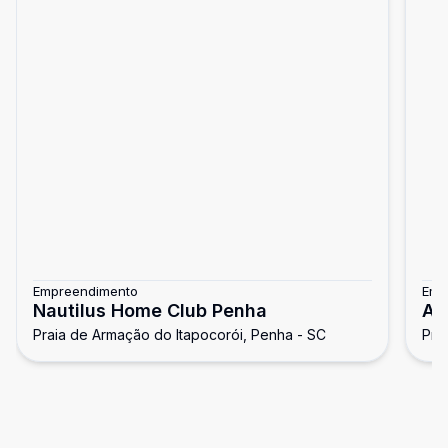
Empreendimento
Emp
Nautilus Home Club Penha
Ar
Praia de Armação do Itapocorói, Penha - SC
Pra