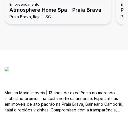
Empreendimento
Emp
Atmosphere Home Spa - Praia Brava
Po
Praia Brava, Itajaí - SC
Prai
Manica Marin Imóveis | 13 anos de excelência no mercado
imobiliário premium na costa norte catarinense. Especialistas
em imóveis de alto padrão na Praia Brava, Balneário Camboriú,
Itajaí e regiões vizinhas. Compromisso com a transparência,
integridade e realização dos sonhos de nossa seleta clientela.
Sua jornada imobiliária merece o melhor – conte com quem
entende e valoriza seu investimento.