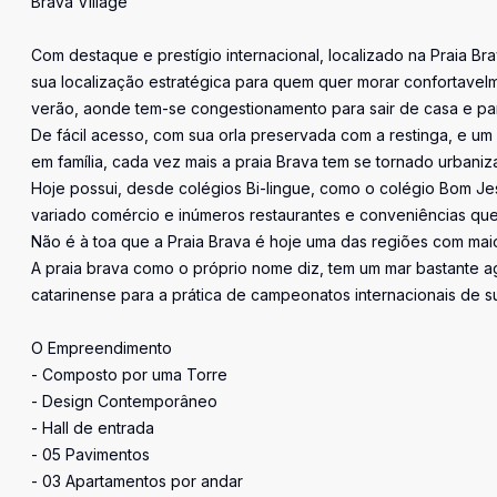
Brava Village
Com destaque e prestígio internacional, localizado na Praia Br
sua localização estratégica para quem quer morar confortavelm
verão, aonde tem-se congestionamento para sair de casa e para
De fácil acesso, com sua orla preservada com a restinga, e u
em família, cada vez mais a praia Brava tem se tornado urbaniz
Hoje possui, desde colégios Bi-lingue, como o colégio Bom Jes
variado comércio e inúmeros restaurantes e conveniências qu
Não é à toa que a Praia Brava é hoje uma das regiões com maior
A praia brava como o próprio nome diz, tem um mar bastante agi
catarinense para a prática de campeonatos internacionais de sur
O Empreendimento
- Composto por uma Torre
- Design Contemporâneo
- Hall de entrada
- 05 Pavimentos
- 03 Apartamentos por andar