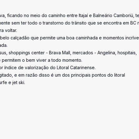
ava, ficando no meio do caminho entre Itajaí e Balneário Camboriú, t
ente sem ter todo o transtorno do trânsito que se encontra em BC 
 voltar.
m belo calçadão que permite uma boa caminhada e momentos incríve
ada.
us, shoppings center - Brava Mall, mercados - Angelina, hospitais,
e permitem o bem viver a todo momento.
 índice de valorização do Litoral Catarinense.
tado, e em razão disso é um dos principais pontos do litoral
fe e jet ski.