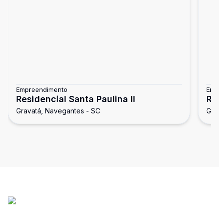
Empreendimento
Emp
Residencial Santa Paulina II
Re
Gravatá, Navegantes - SC
Gra