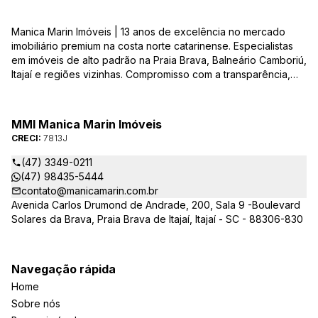
Manica Marin Imóveis | 13 anos de excelência no mercado
imobiliário premium na costa norte catarinense. Especialistas
em imóveis de alto padrão na Praia Brava, Balneário Camboriú,
Itajaí e regiões vizinhas. Compromisso com a transparência,
integridade e realização dos sonhos de nossa seleta clientela.
Sua jornada imobiliária merece o melhor – conte com quem
entende e valoriza seu investimento.
MMI Manica Marin Imóveis
CRECI:
7813J
(47) 3349-0211
(47) 98435-5444
contato@manicamarin.com.br
Avenida Carlos Drumond de Andrade, 200, Sala 9 -Boulevard
Solares da Brava, Praia Brava de Itajaí, Itajaí - SC - 88306-830
Navegação rápida
Home
Sobre nós